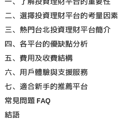
一、了解投資理財平台的重要性
二、選擇投資理財平台的考量因素
三、熱門台北投資理財平台簡介
四、各平台的優缺點分析
五、費用及收費結構
六、用戶體驗與支援服務
七、適合新手的推薦平台
常見問題 FAQ
結語