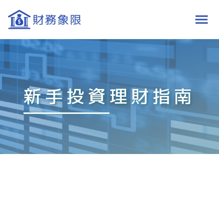
新手投資理財指南