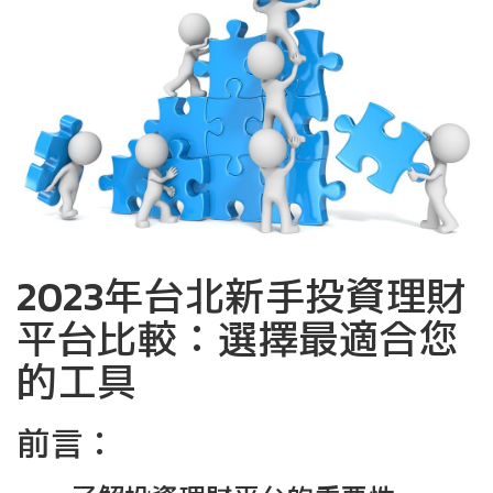
2023年台北新手投資理財
平台比較：選擇最適合您
的工具
前言：