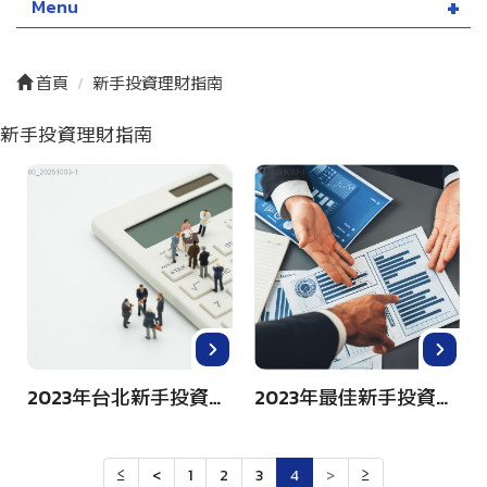
Menu
首頁
新手投資理財指南
新手投資理財指南
2023年台北新手投資理財平台比較：選擇最適合您的工具
2023年最佳新手投資理財平台：全面比較與專業推薦新手如何選擇投資理財平台？深度比較與實用推薦解析
≤
<
1
2
3
4
>
≥